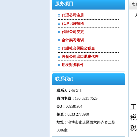
服务项目
您
代理公司注册
代理记账报税
代理公司变更
会计实习培训
代缴社会保险公积金
外贸公司出口退税代理
用友财务软件
联系我们
联系人：
张女士
咨询专线：
130-5331-7523
工
QQ：
609581954
传真：
0533-2776900
税
地址：
淄博市张店区西六路齐赛二期
税
5006室