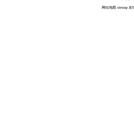
博山水泵制造厂销售分公司
网站地图
sitemap
友
淄博嘉坤房地产经纪有限公司
淄博昭福电子技术工程有限公司
淄博全通通信工程有限公司
淄博齐鲜食品有限公司
淄博大荣华物流有限公司
淄博块盈经贸有限公司
淄博厚丰物流有限公司
淄博方通工程项目管理有限公司
淄博中巨信息技术有限公司
淄博浩业房地产营销策划有限公司
淄博骏腾人力资源有限公司
淄博硕贝信息技术有限公司
淄博尚合唐房地产营销策划有限公
司
淄博宏科医疗器械销售有限公司
淄博摩根进出口有限公司