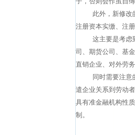
子，否则会作茧自
此外，新修改的
注册资本实缴、注
这主要是考虑到
司、期货公司、基
直销企业、对外劳
同时需要注意的
遣企业关系到劳动
具有准金融机构性
制。