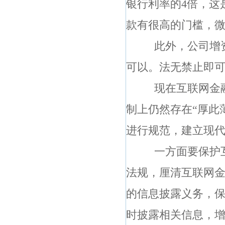
银行利率的4倍，这
款有很高的门槛，
此外，公司增资
可以。法无禁止即
现在互联网金融
制上仍然存在“厚此
进行规范，建立现
一方面要保护互
法规，厘清互联网
的信息披露义务，
时披露相关信息，