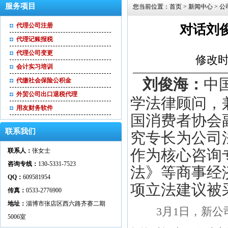
服务项目
您当前位置：
首页
>
新闻中心
>
公
代理公司注册
对话刘
代理记账报税
代理公司变更
修改时间
会计实习培训
刘俊海：
中
代缴社会保险公积金
外贸公司出口退税代理
学法律顾问，
用友财务软件
国消费者协会
联系我们
究专长为公司
作为核心咨询
联系人：
张女士
咨询专线：
130-5331-7523
法》等商事经
QQ：
609581954
项立法建议被
传真：
0533-2776900
地址：
淄博市张店区西六路齐赛二期
3月1日，新公司
5006室