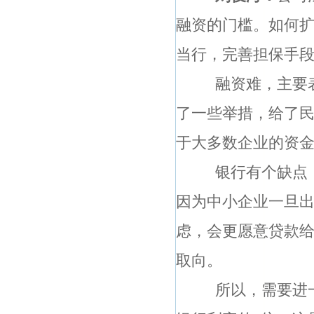
融资的门槛。如何
当行，完善担保手
融资难，主要表
了一些举措，给了
于大多数企业的资
银行有个缺点，就
因为中小企业一旦
虑，会更愿意贷款
取向。
所以，需要进一