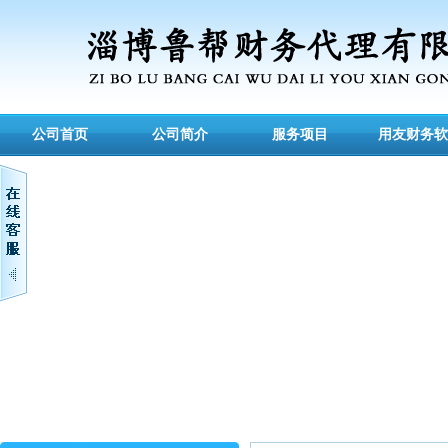
公司首页
公司简介
服务项目
用友财务软