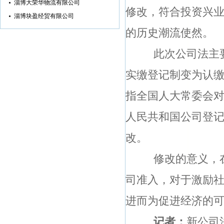
淄博块盈经贸有限公司
修改，符合投资兴
淄博厚丰物流有限公司
的历史潮流使然。
淄博方通工程项目管理有限公司
淄博中巨信息技术有限公司
此次公司法主要
淄博浩业房地产营销策划有限公司
实缴登记制变为认
淄博骏腾人力资源有限公司
淄博硕贝信息技术有限公司
指全国人大常委会
淄博尚合唐房地产营销策划有限公
司
人民共和国公司登
淄博宏科医疗器械销售有限公司
改。
淄博摩根进出口有限公司
淄博茂物物业管理有限公司
修改的意义，在
淄博甲午文化传播有限公司
司准入，对于激励
淄博摩根国际贸易有限公司
山东美德瑞保险代理有限公司
进而为促进经济的
淄博宝田园林绿化工程有限公司
记者：
新公司
淄博盈泽商贸有限公司