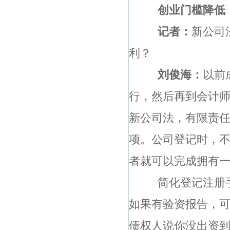
创业门槛降低
记者：
新公司
利？
刘俊海：
以前
行，然后再到会计
新公司法，有限责
项。公司登记时，
者就可以完成拥有
简化登记注册手
如果有验资报告，
债权人说你没出资